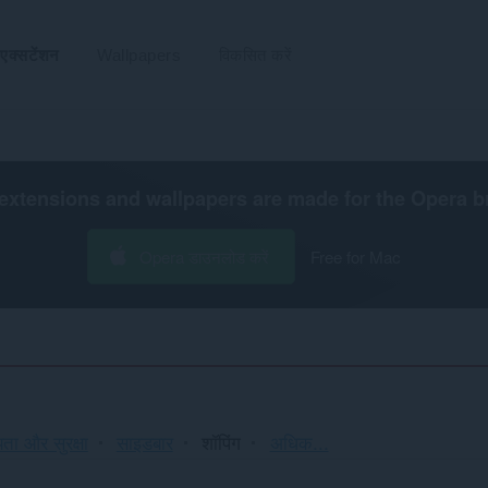
एक्सटेंशन
Wallpapers
विकसित करें
extensions and wallpapers are made for the
Opera b
Opera डाउनलोड करें
Free for Mac
क्रमित
ता और सुरक्षा
साइडबार
शॉपिंग
अधिक...
और