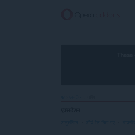
मुख्य
सामग्री
को
छोड़
दें
These 
गृह
एक्सटेंशन
शॉपिंग
एक्सटेंशन
अनुशंसित
शीर्ष रेट किए गए
गोपनीय