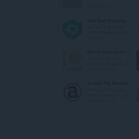
ल
रे
2
सं
टिं
ख्या
ग
Safe Deal Shopping AliExpress, eBay, Amazon
:
की
अपने आप को खराब सौदों,
कु
नकली समीक्षाओं, AliExpre...
ल
रे
7
सं
टिं
ख्या
ग
Search products by image
:
की
Search products by
कु
image on Aliexpress, e...
ल
रे
9
सं
टिं
ख्या
ग
Amazon Tag Remover
:
की
Remove the Amazon
कु
affiliate tracking ID (tag...
ल
रे
4
सं
टिं
ख्या
ग
:
की
कु
ल
सं