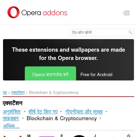
मुख्य
सामग्री
को
छोड़
दें
These extensions and wallpapers are made
for the
Opera browser
.
Opera डाउनलोड करें
Free for Android
गृह
एक्सटेंशन
Blockchain & Cryptocurrency
एक्सटेंशन
अनुशंसित
शीर्ष रेट किए गए
गोपनीयता और सुरक्षा
साइडबार
Blockchain & Cryptocurrency
क्रमित
अधिक...
और
MetaMask
Enkrypt
Just Zcash Ticker PRO
Guarda Wallet