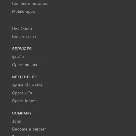
O
Computer browsers
p
Mobile apps
e
r
a
Dev.Opera
Beta version
SERVICES
ऐड-ऑन
Opera account
NEED HELP?
सहायता और समर्थन
Opera ब्लॉग
Opera forums
COMPANY
Jobs
Become a partner