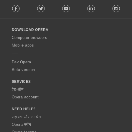
F
Facebook
Twitter
Youtube
LinkedIn
Instag
o
l
l
o
DOWNLOAD OPERA
w
O
Computer browsers
p
Mobile apps
e
r
a
Dev.Opera
Beta version
SERVICES
ऐड-ऑन
Opera account
NEED HELP?
सहायता और समर्थन
Opera ब्लॉग