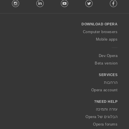
stagram
LinkedIn
Youtube
Twitter
Facebook
o
l
l
o
DOWNLOAD OPERA
w
O
Computer browsers
p
Mobile apps
e
r
a
Dev.Opera
Beta version
SERVICES
הרחבות
Opera account
NEED HELP?
עזרה ותמיכה
הבלוגים של Opera
Opera forums