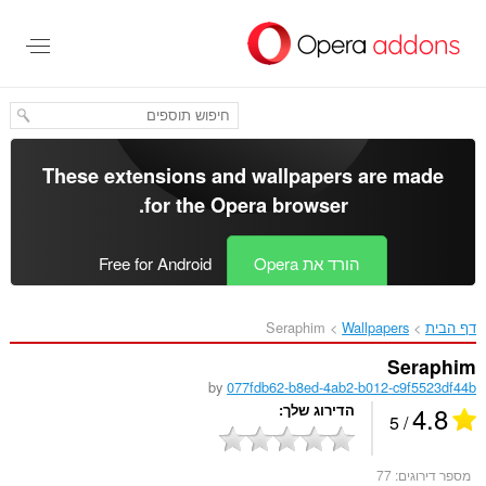
לג
תוכן
עיקרי
These extensions and wallpapers are made
.
for the
Opera browser
הורד את Opera
Free for Android
דף הבית
Wallpapers
Seraphim‎
Seraphim
by
077fdb62-b8ed-4ab2-b012-c9f5523df44b
4.8
הדירוג שלך
/ 5
מספר דירוגים:
77