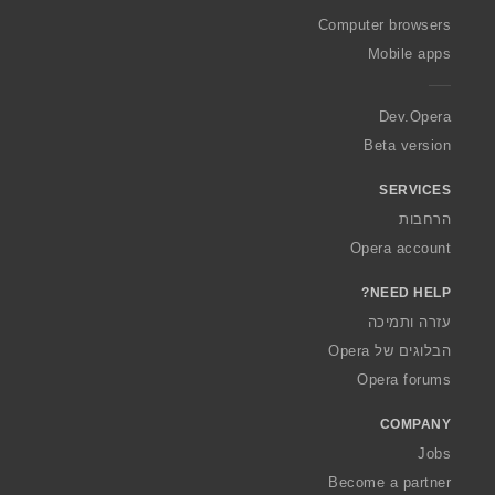
w
O
Computer browsers
p
Mobile apps
e
r
a
Dev.Opera
Beta version
SERVICES
הרחבות
Opera account
NEED HELP?
עזרה ותמיכה
הבלוגים של Opera
Opera forums
COMPANY
Jobs
Become a partner