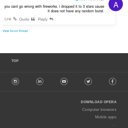
A
you cant go wrong with fireworks. i dropped it to 3 stars cause
it does not have any random burst.
Link
Quote
Reply
View forum thread
TOP
F
stagram
LinkedIn
Youtube
Twitter
Facebook
o
l
l
o
DOWNLOAD OPERA
w
O
Computer browsers
p
Mobile apps
e
r