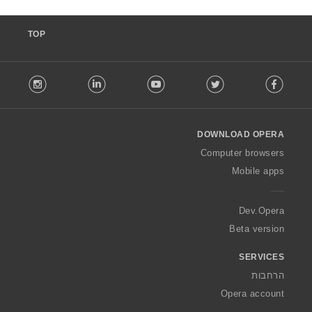
TOP
F
stagram
LinkedIn
Youtube
Twitter
Facebook
o
l
l
o
DOWNLOAD OPERA
w
O
Computer browsers
p
Mobile apps
e
r
a
Dev.Opera
Beta version
SERVICES
הרחבות
Opera account