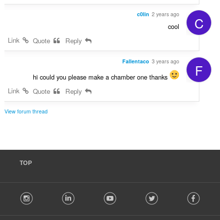
c0lin
2 years ago
C
cool
Link
Quote
Reply
Fallentaco
3 years ago
F
hi could you please make a chamber one thanks
Link
Quote
Reply
View forum thread
TOP
F
stagram
LinkedIn
Youtube
Twitter
Facebook
o
l
l