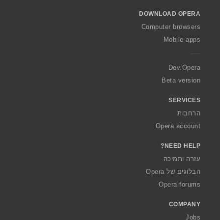
o
DOWNLOAD OPERA
w
O
Computer browsers
p
Mobile apps
e
r
a
Dev.Opera
Beta version
SERVICES
הרחבות
Opera account
NEED HELP?
עזרה ותמיכה
הבלוגים של Opera
Opera forums
COMPANY
Jobs