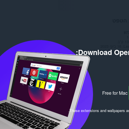
 הטפט
97
1
 ק"ב
Las
16 ביוני 2023
Download Oper
Copyright 2023 Opera Softw
Free for Mac
.
These extensions and wallpapers a