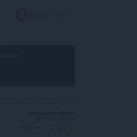
לג
תוכן
עיקרי
browser
דף הבית
Wallpapers
Opera One - Abyss‎
Opera One - Abyss
by
Opera Software
4.7
הדירוג שלך
/ 5