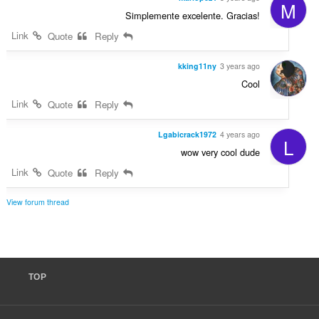
M
Simplemente excelente. Gracias!
Link
Quote
Reply
kking11ny
3 years ago
Cool
Link
Quote
Reply
Lgabicrack1972
4 years ago
L
wow very cool dude
Link
Quote
Reply
View forum thread
TOP
F