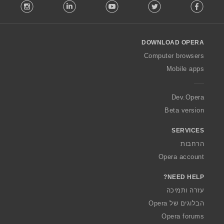
stagram
LinkedIn
Youtube
Twitter
Facebook
o
l
l
o
DOWNLOAD OPERA
w
O
Computer browsers
p
Mobile apps
e
r
a
Dev.Opera
Beta version
SERVICES
הרחבות
Opera account
NEED HELP?
עזרה ותמיכה
הבלוגים של Opera
Opera forums