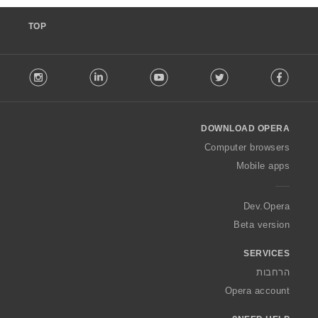
TOP
F
stagram
LinkedIn
Youtube
Twitter
Facebook
o
l
l
o
DOWNLOAD OPERA
w
O
Computer browsers
p
Mobile apps
e
r
a
Dev.Opera
Beta version
SERVICES
הרחבות
Opera account