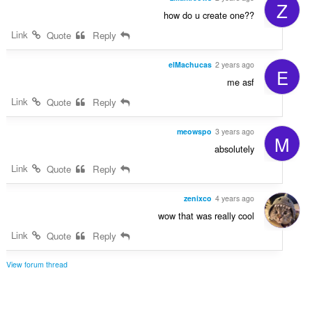
Z
how do u create one??
Link
Quote
Reply
elMachucas
2 years ago
E
me asf
Link
Quote
Reply
meowspo
3 years ago
M
absolutely
Link
Quote
Reply
zenixco
4 years ago
wow that was really cool
Link
Quote
Reply
View forum thread