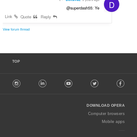
D
@superdash55: Ye
Link
Quote
Reply
View forum thread
TOP
F
stagram
LinkedIn
Youtube
Twitter
Facebook
o
l
l
o
DOWNLOAD OPERA
w
O
Computer browsers
p
Mobile apps
e
r