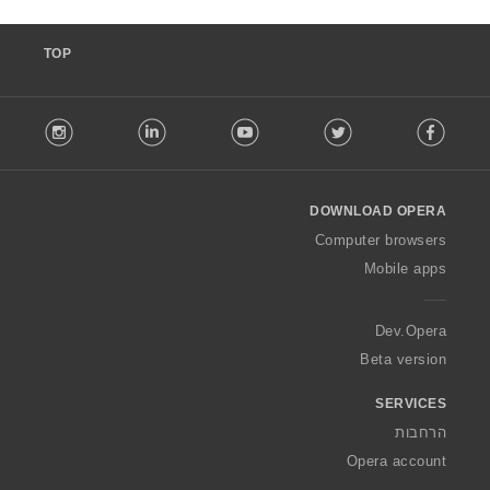
TOP
F
stagram
LinkedIn
Youtube
Twitter
Facebook
o
l
l
o
DOWNLOAD OPERA
w
O
Computer browsers
p
Mobile apps
e
r
a
Dev.Opera
Beta version
SERVICES
הרחבות
Opera account