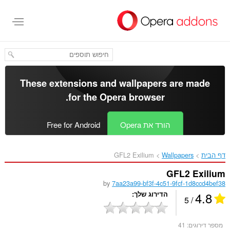
לג
תוכן
עיקרי
These extensions and wallpapers are made
.
for the
Opera browser
הורד את Opera
Free for Android
דף הבית
Wallpapers
GFL2 Exilium‎
GFL2 Exilium
by
7aa23a99-bf3f-4c51-9fcf-1d8ccd4bef38
4.8
הדירוג שלך
/ 5
מספר דירוגים:
41