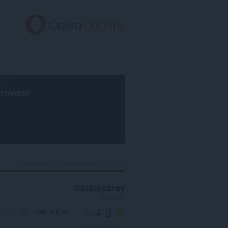
לג
תוכן
עיקרי
browser
דף הבית
Wallpapers
Galatasaray‎
Galatasaray
by
zahek
4.8
הדירוג שלך
/ 5
מספר דירוגים:
22