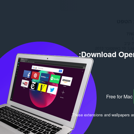
 הטפט
778
1
"ב
Las
10 באוקטובר 2013
Download Oper
Copyright 2013 za
Free for Mac
.
These extensions and wallpapers a