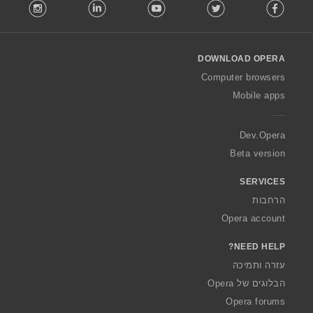
stagram
LinkedIn
Youtube
Twitter
Facebook
o
l
l
o
DOWNLOAD OPERA
w
O
Computer browsers
p
Mobile apps
e
r
a
Dev.Opera
Beta version
SERVICES
הרחבות
Opera account
NEED HELP?
עזרה ותמיכה
הבלוגים של Opera
Opera forums