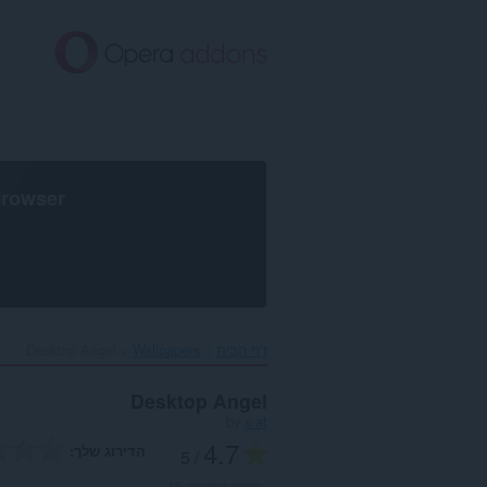
לג
תוכן
עיקרי
browser
דף הבית
Wallpapers
Desktop Angel‎
Desktop Angel
by
x-at
4.7
הדירוג שלך
/ 5
מספר דירוגים:
16