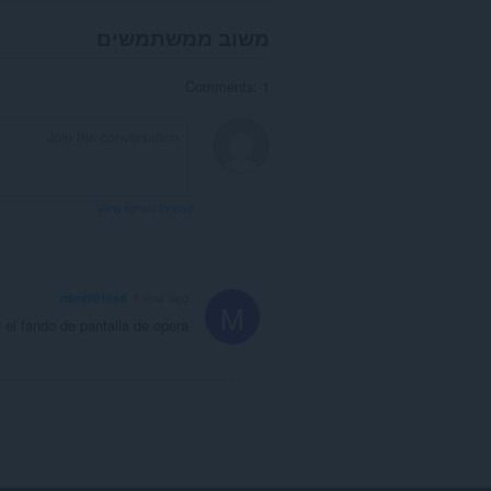
משוב ממשתמשים
Comments: 1
View forum thread
mimi9010xd
1 year ago
M
el fando de pantalla de opera