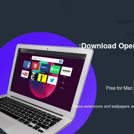
 הטפט
121
1
Download Oper
Las
4 במרץ 2024
Copyright 2024 x
Free for Mac
.
These extensions and wallpapers a