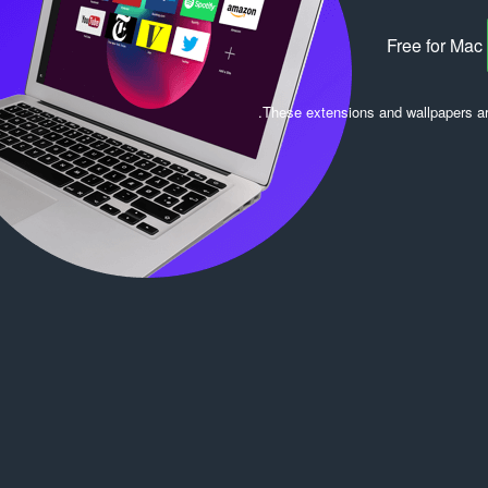
Free for Mac
.
These extensions and wallpapers a