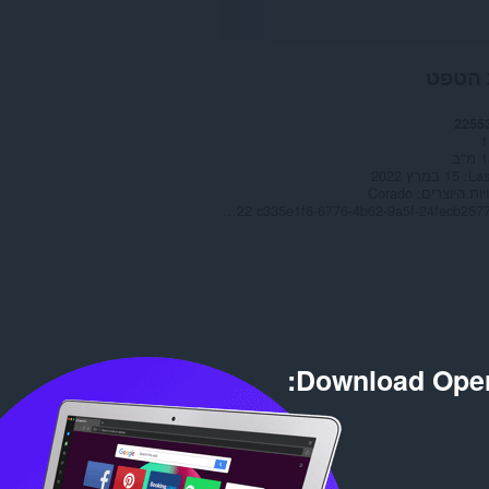
 הטפט
2255
1
"ב
Las
15 במרץ 2022
יות היוצרים
Corado
Copyright 2022 c335e1f6-6776-4b62-9a5f-24fecb2577c8
Download Oper