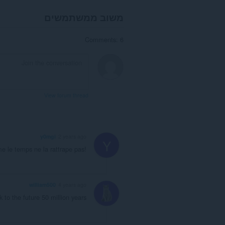
משוב ממשתמשים
Comments: 6
View forum thread
y0mgi
2 years ago
Y
 le temps ne la rattrape pas!
william500
4 years ago
to the future 50 million years