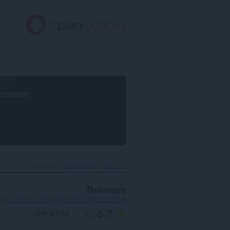
לג
תוכן
עיקרי
browser
דף הבית
Wallpapers
Delorean‎
Delorean
by
c335e1f6-6776-4b62-9a5f-24fecb2577c8
4.7
הדירוג שלך
/ 5
מספר דירוגים:
79