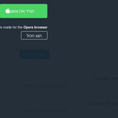
הורד את Opera
re made for the
Opera browser
הצג הכול
Log in to post
DeLorean, même
Link
Quote
Reply
DeLorean The Back 
Link
Quote
Reply