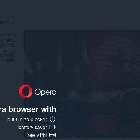
אודות
הורדות
3
גרסה
.0
גודל
18.3 מ
t update
מחזיק זכו
רשיון
a browser with:
built-in ad blocker
battery saver
free VPN