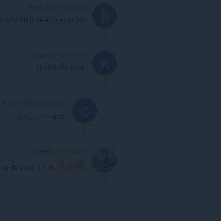
william500
4 years ago
500 MILONES de años atras XD
Kogusta
4 years ago
K
eh could be beter
ta
Chico999
3 years ago
C
@kogusta
: agree
LimePea
4 years ago
ro synth wave. 11/10