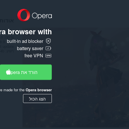
אודות
a browser with:
הורדות
9
גרסה
.0
built-in ad blocker
גודל
28.9 מ
t update
battery saver
רשיון
free VPN
הורד את Opera
re made for the
Opera browser
הצג הכול