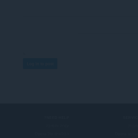
Log in to post
NEED HELP?
SERVIC
בות
עזרה ותמיכה
Opera acco
הבלוגים של Opera