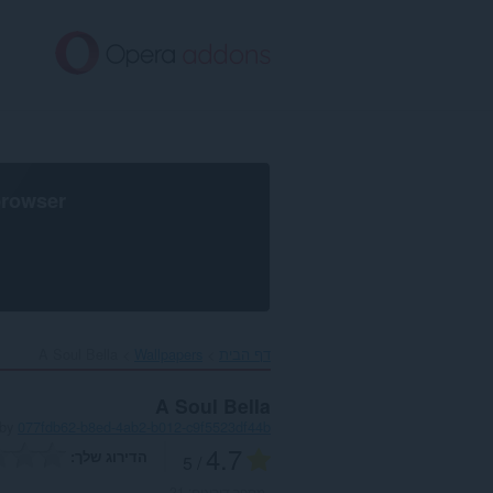
לג
תוכן
עיקרי
browser
דף הבית
Wallpapers
A Soul Bella‎
A Soul Bella
by
077fdb62-b8ed-4ab2-b012-c9f5523df44b
4.7
הדירוג שלך
/ 5
מספר דירוגים:
21