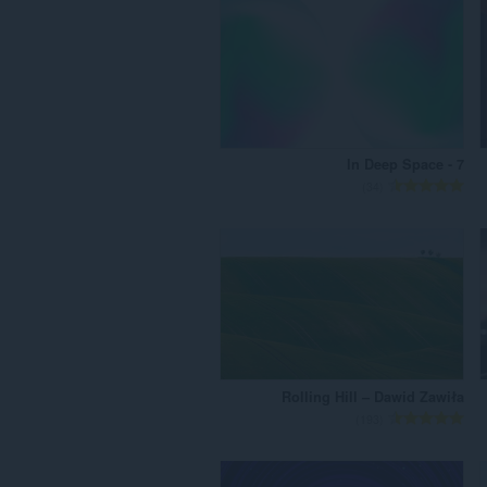
In Deep Space - 7
מ
34
ס
פ
ר
ד
י
ר
ו
ג
י
Rolling Hill – Dawid Zawiła
ם
מ
193
:
ס
פ
ר