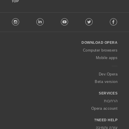
TOP
י
י
ם
ם
:
: