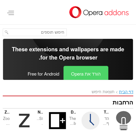
These extensions and wallp
.
for the
Opera bro
Op
Free for Android
Zoom
Note Sidebar
Date Today
Zoo
Si..
The
...
.
b...