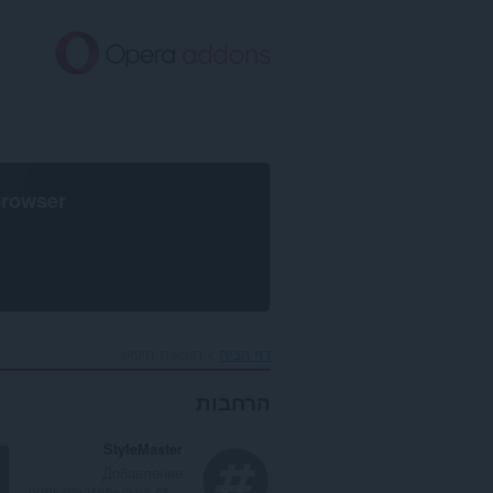
לג
תוכן
עיקרי
browser
דף הבית
תוצאות חיפוש
הרחבות
StyleMaster
Добавление
пользовательских ст...