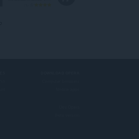
מ
1
ס
פ
ל
ר
ד
י
ר
ו
ג
י
ם
:
ES
DOWNLOAD OPERA
Computer browsers
הרח
unt
Mobile apps
Dev.Opera
Beta version