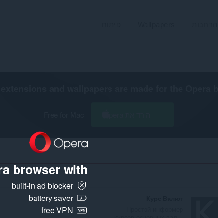
הרחבות
Wallpapers
פיתוח
extensions and wallpapers are made for the
Opera 
הורד את Opera
Free for Mac
a browser with:
built-in ad blocker
battery saver
Курс Валют
Простой информер
free VPN
курсов основных вал...