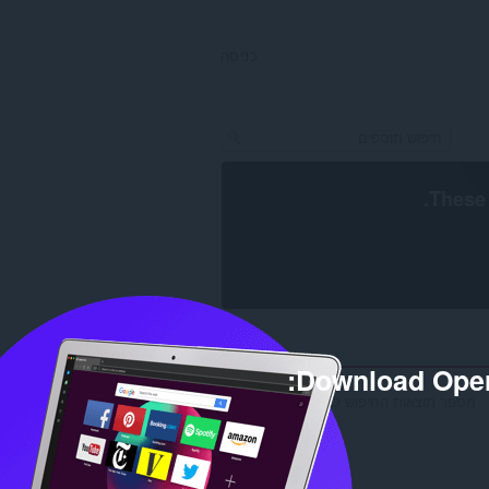
כניסה
.
These 
Download Oper
מספר תוצאות החיפוש למפתח 'softblog': 2