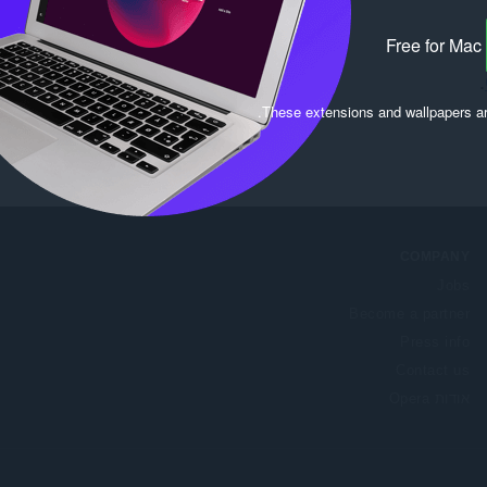
Free for Mac
.
.
These extensions and wallpapers a
COMPANY
Jobs
Become a partner
Press info
Contact us
אודות Opera