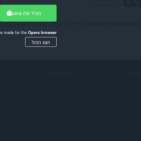
מ
4
ס
הורד את Opera
פ
א מצאת את מה שאתה צריך? בדוק את
Chrome Web Store
ר
ד
re made for the
Opera browser
י
ר
הצג הכול
ו
ג
י
ם
:
NEED HELP?
SERVIC
בות
עזרה ותמיכה
Opera acco
הבלוגים של Opera
Opera forums