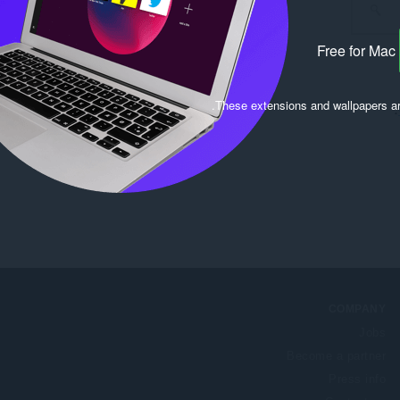
Free for Mac
.
.
These extensions and wallpapers a
COMPANY
Jobs
Become a partner
Press info