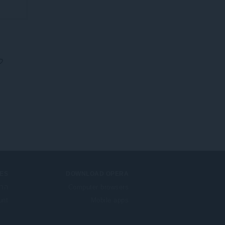
ל
ES
DOWNLOAD OPERA
Computer browsers
הרח
unt
Mobile apps