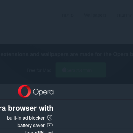
הרחבות
Wallpapers
פיתוח
extensions and wallpapers are made for the
Opera 
הורד את Opera
Free for Mac
a browser with:
built-in ad blocker
battery saver
free VPN