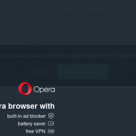
הרחבות
Wallpapers
פיתוח
extensions and wallpapers are made for the
Opera 
הורד את Opera
Free for Mac
a browser with:
מספר 
built-in ad blocker
battery saver
free VPN