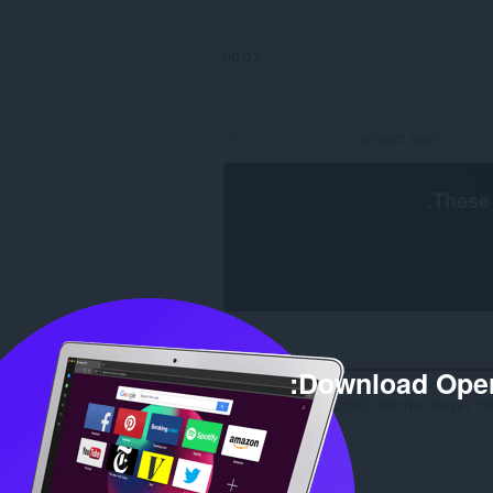
כניסה
.
These 
Download Oper
תוצאות החיפוש למפתח 'istoric-preturi': 1