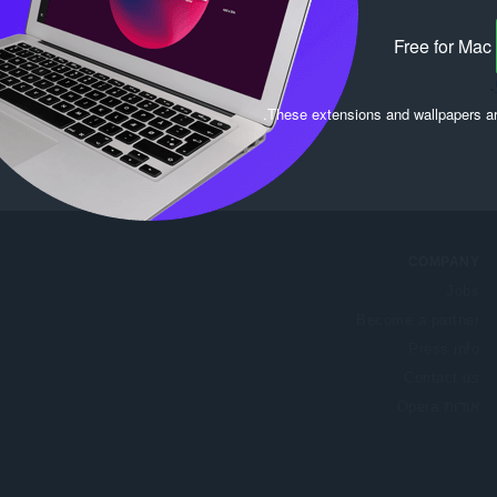
Free for Mac
.
.
These extensions and wallpapers a
COMPANY
Jobs
Become a partner
Press info
Contact us
אודות Opera