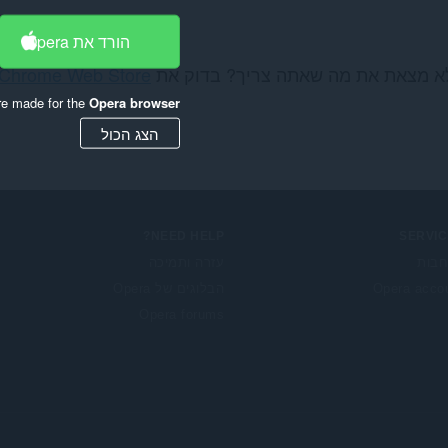
הורד את Opera
א מצאת את מה שאתה צריך? בדוק את
Chrome Web Store
re made for the
Opera browser
הצג הכול
NEED HELP?
SERVIC
בות
עזרה ותמיכה
Opera acco
הבלוגים של Opera
Opera forums