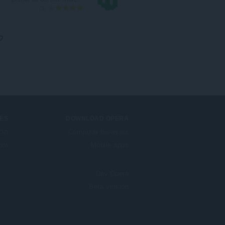
מ
3
ס
פ
ל
ר
ד
י
ר
ו
ג
י
ם
:
ES
DOWNLOAD OPERA
Computer browsers
הרח
unt
Mobile apps
Dev.Opera
Beta version