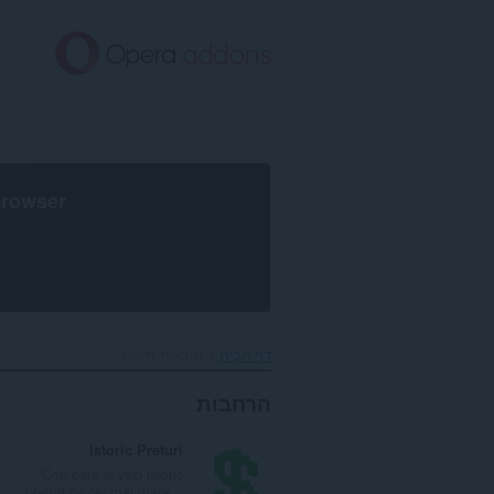
לג
תוכן
עיקרי
browser
דף הבית
תוצאות חיפוש
הרחבות
Istoric Preturi
Compara si vezi istoric
preturi cu cel mai mare...