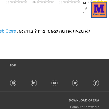
מ
מ
מ
0
0
0
ס
ס
ס
פ
פ
פ
ר
ר
ר
ד
ד
ד
י
י
י
ת מה שאתה צריך? בדוק את
Chrome Web Store
.
ר
ר
ר
ו
ו
ו
ג
ג
ג
י
י
י
ם
ם
ם
:
:
:
TOP