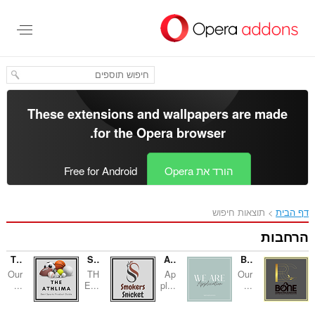
These extensions and wallp
.
for the
Opera bro
Op
Free for Android
The Athlima - Sports Products Guide
Smokers Snicket
Application Writer Expert
Our
TH
Ap
...
E...
pl...