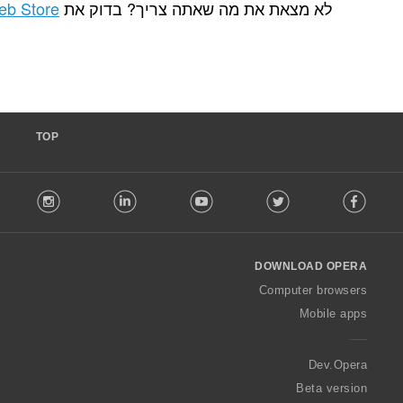
ת מה שאתה צריך? בדוק את
Chrome Web Store
.
ם
ם
ם
:
:
:
TOP