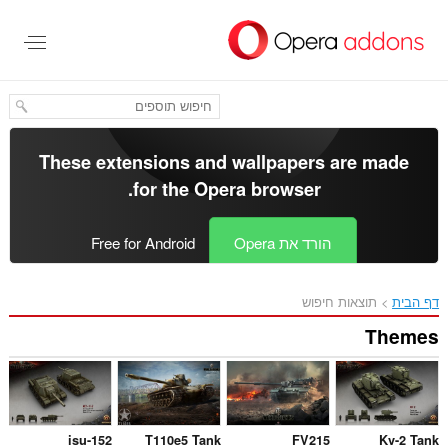
These extensions and wallp
.
for the
Opera bro
Op
Free for Android
isu-152
T110e5 Tank