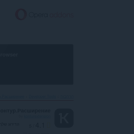
לג
תוכן
עיקרי
browser
הרחבות
Developer Tools
р.Расширение‎
Контур.Расширение
by
konturextension
4.1
הדירוג שלך
/ 5
מספר דירוגים:
12