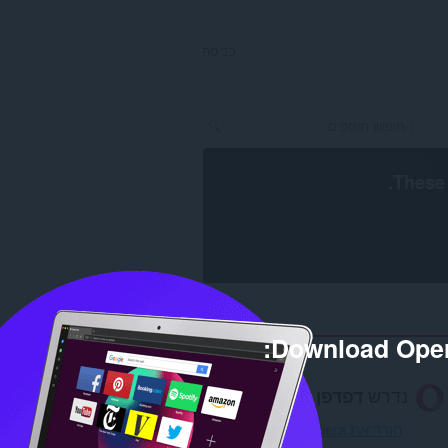
כניסה
.
These 
Download Oper
נדרש
דפדפן Opera
.
הורד את Opera