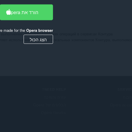
הורד את Opera
re made for the
Opera browser
 выполнения криптографических операций в сервисах Контура

הצג הכול
ляет использовать функции локальных компонентов Контура, выполняющи
NEED HELP?
SERVIC
בות
עזרה ותמיכה
Opera acco
הבלוגים של Opera
Opera forums