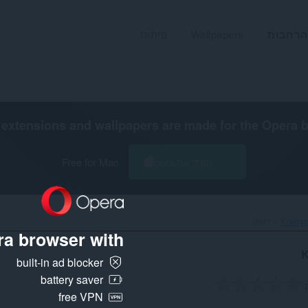
הרחבות
Wallpapers
פיתוח
extensions and wallpapers are made for the
Opera 
הורד את Opera
Free for Mac
Конту
רשיון
a browser with:
built-in ad blocker
battery saver
free VPN