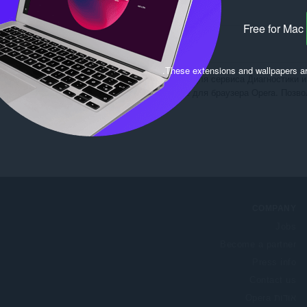
Free for Mac
.
These extensions and wallpapers a
Расширение для сервиса Диагностики и
Расширение для браузера Opera. Позво
COMPANY
Jobs
Become a partner
Press info
Contact us
אודות Opera