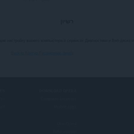
רשיון
е настройку вашего компьютера в сервисах Диагностики и Веб-диска и 
Back to Контур.Расширение details
ES
DOWNLOAD OPERA
Computer browsers
הרח
unt
Mobile apps
Dev.Opera
Beta version