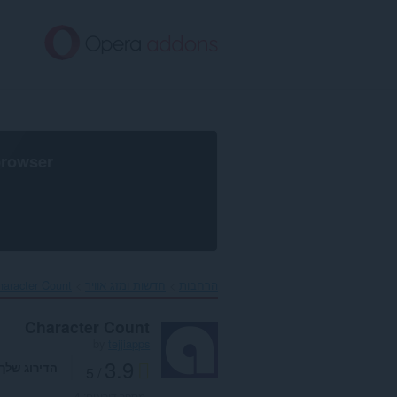
לג
תוכן
עיקרי
browser
הרחבות
חדשות ומזג אוויר
aracter Count‎
Character Count
by
tejjiapps
3.9
הדירוג שלך
/ 5
מספר דירוגים:
4