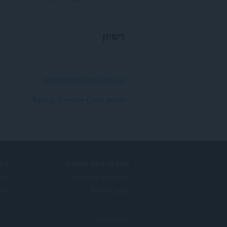
רשיון
הצג את טקסט הרשיון במלואו.
Back to Character Count details
ES
DOWNLOAD OPERA
Computer browsers
הרח
unt
Mobile apps
Dev.Opera