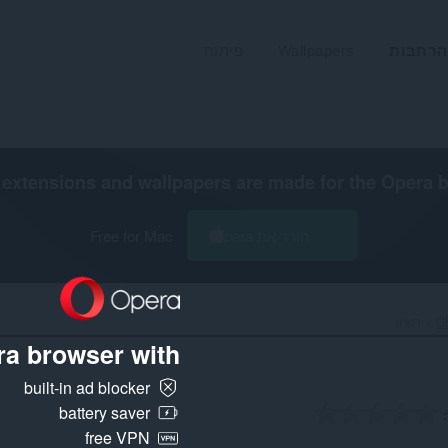
הרחבות
Wallpapers
פיתוח
extensions and wallpapers are made for the
Opera 
הורד את Opera
Free for Mac
Ch
רשיון
a browser with:
built-in ad blocker
battery saver
free VPN