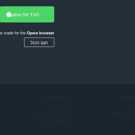
הורד את Opera
re made for the
Opera browser
הצג הכול
NEED HELP?
SERVIC
בות
עזרה ותמיכה
Opera acco
הבלוגים של Opera
Opera forums