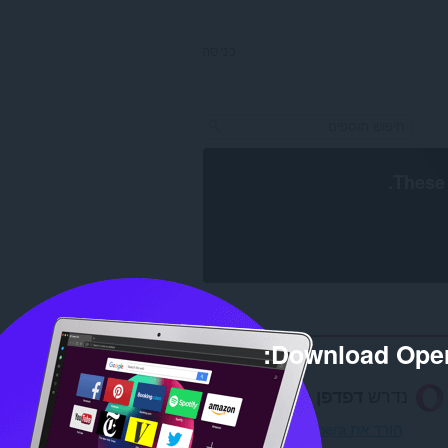
כניסה
.
These 
Download Oper
נדרש
דפדפן Opera
.
הורד את Opera