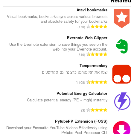
Related
Atavi bookmarks
Visual bookmarks, bookmarks sync across various browsers
and absolute safety for your bookmarks
מ
170
ס
פ
Evernote Web Clipper
ר
Use the Evernote extension to save things you see on the
web into your Evernote account.
ד
מ
610
י
ס
ר
פ
Tampermonkey
ו
ר
שנה את האינטרנט כרצונך עם סקריפטים
ג
ד
י
מ
1108
י
ם
ס
ר
:
פ
Potential Energy Calculator
ו
ר
Calculate potential energy (PE = mgh) instantly
ג
ד
י
מ
3
י
ם
ס
ר
:
פ
PytubePP Extension (FOSS)
ו
ר
Download your Favourite YouTube Videos Effortlessly using
ג
Pytube Post Processor CLI
ד