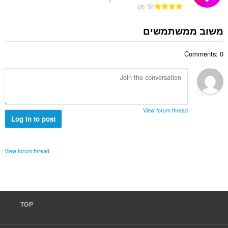
י
מ
2
י
ם
ס
ר
:
פ
משוב ממשתמשים
ו
ר
ג
ד
י
Comments: 0
י
ם
ר
:
ו
ג
י
ם
View forum thread
:
Log in to post
View forum thread
TOP