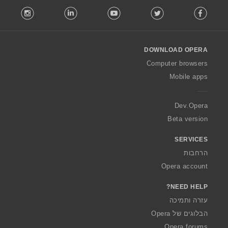
F
stagram
LinkedIn
Youtube
Twitter
Facebook
o
l
l
o
DOWNLOAD OPERA
w
O
Computer browsers
p
Mobile apps
e
r
a
Dev.Opera
Beta version
SERVICES
הרחבות
Opera account
NEED HELP?
עזרה ותמיכה
הבלוגים של Opera
Opera forums