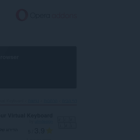
לג
תוכן
עיקרי
browser
דף הבית
הרחבות
נגישות
tual Keyboard‎
ur Virtual Keyboard
by
ulmdesign
3.9
הדירוג של
/ 5
מספר דירוגים:
8