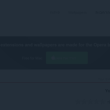
הרחבות
Wallpapers
פיתוח
extensions and wallpapers are made for the
Opera 
הורד את Opera
Free for Mac
Your Vir
Yo
ך