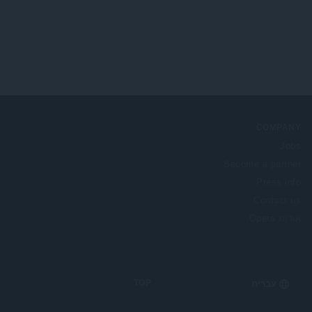
COMPANY
Jobs
Become a partner
Press info
Contact us
אודות Opera
TOP
Select
your
language: