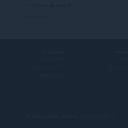
Link
Quote
Reply
View forum thread
NEED HELP?
SERVIC
בות
עזרה ותמיכה
Opera acco
הבלוגים של Opera
Opera forums
Terms of Service
Privacy
© Opera Software