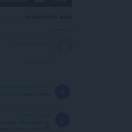
משוב ממשתמשים
Comments: 2
View forum thread
gustMurasevFrokjaer
4 years ago
A
crosoft.com
refused to connect
leonrom
5 years ago
L
browser" - it's useless for me.
Arabic) and can;t to do this