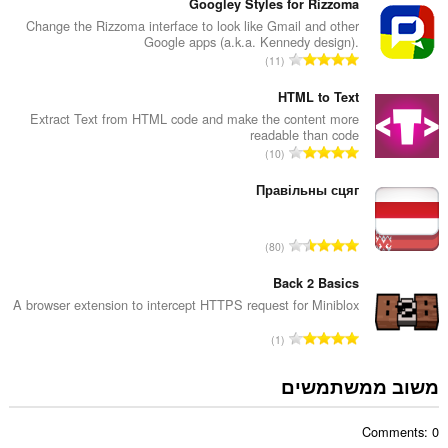
פ
Googley Styles for Rizzoma
ר
Change the Rizzoma interface to look like Gmail and other
Google apps (a.k.a. Kennedy design).
ד
מ
11
י
ס
ר
פ
HTML to Text
ו
ר
Extract Text from HTML code and make the content more
ג
readable than code
ד
י
מ
10
י
ם
ס
ר
:
פ
Правільны сцяг
ו
ר
ג
ד
י
מ
80
י
ם
ס
ר
:
פ
Back 2 Basics
ו
ר
A browser extension to intercept HTTPS request for Miniblox
ג
ד
י
מ
1
י
ם
ס
ר
:
פ
משוב ממשתמשים
ו
ר
ג
ד
י
Comments: 0
י
ם