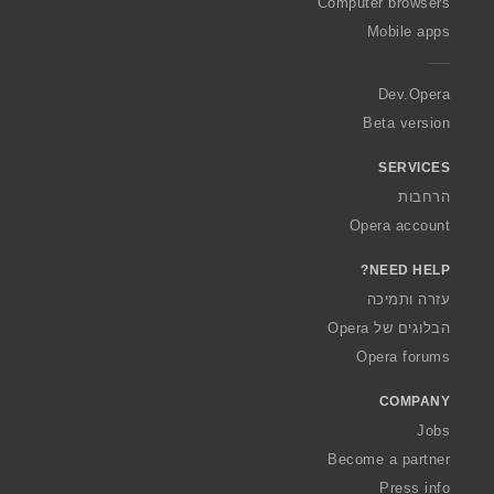
O
Computer browsers
p
Mobile apps
e
r
a
Dev.Opera
Beta version
SERVICES
הרחבות
Opera account
NEED HELP?
עזרה ותמיכה
הבלוגים של Opera
Opera forums
COMPANY
Jobs
Become a partner
Press info