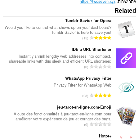
rich
אתר שירות
https://twoseven.xyz
notifications
Related
and
display
them
Tumblr Savior for Opera
to
Would you like to control what shows up on your dashboard?
you
Tumblr Savior is here to save you!
in
מ
15
the
ס
system
פ
IDE`a URL Shortener
tray.
ר
Instantly shrink lengthy web addresses into compact,
הרחבה
shareable links with this sleek and efficient URL shortener.
ד
זו
מ
0
י
יכולה
ס
ר
לגשת
פ
WhatsApp Privacy Filter
ללשוניות
ו
ר
Privacy Filter for WhatsApp Web
ולפעילות
ג
הגלישה
ד
י
מ
שלך.
23
י
ם
ס
ר
:
פ
jeu-tarot-en-ligne.com•Emoji
ו
ר
Ajoute des fonctionnalités à jeu-tarot-en-ligne.com pour
ג
améliorer votre expérience de jeu et corriger des bugs.
ד
י
מ
0
י
ם
ס
ר
:
פ
Hotot+
ו