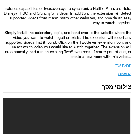
Extends capabilities of twoseven.xyz to synchronize Netflix, Amazon, Hulu,
Disney+, HBO and Crunchyroll videos. In addition, the extension will detect
supported videos from many, many other websites, and provide an easy
way to watch together.
Simply install the extension, login, and head over to the website where the
video you want to watch together exists. The extension will report any
supported videos that it found. Click on the TwoSeven extension icon, and
select which video you would like to watch together. The extension will
automatically load it in an existing TwoSeven room if you're part of one, or
create a new room with this video...
הראה עוד
הרשאות
צילומי מסך
הרחבה
זו
יכולה
לגשת
למידע
שלך
בכל
אתרי
האינטרנט.