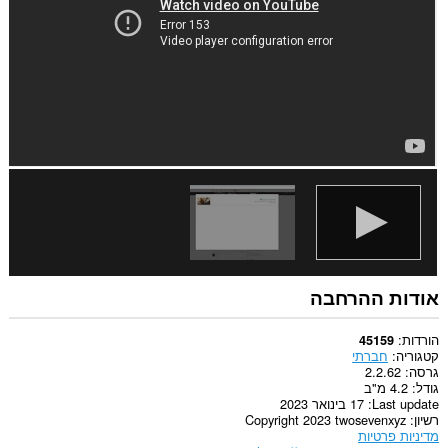
הרחבה
זו
יכולה
לגשת
למידע
שלך
באתרי
אינטרנט
מסוימים.
This
extension
can
clear
recent
browsing
history,
cookies,
downloads,
אודות ההרחבה
passwords
and
related
הורדות
45159
data.
קטגוריה
חברתי
גרסה
2.2.62
This
גודל
4.2 מ"ב
extension
Last update
17 בינואר 2023
can
רשיון
Copyright 2023 twosevenxyz
create
מדיניות פרטיות