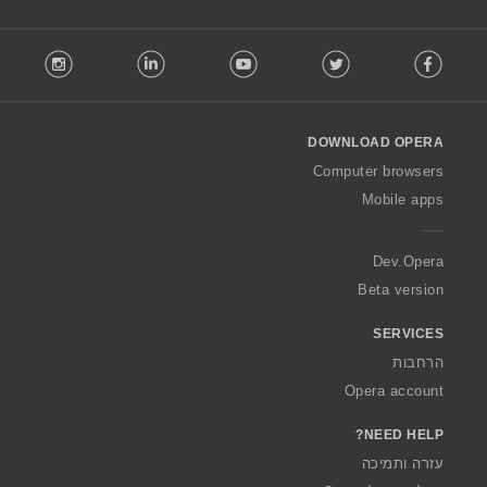
F
stagram
LinkedIn
Youtube
Twitter
Facebook
o
l
l
o
DOWNLOAD OPERA
w
O
Computer browsers
p
Mobile apps
e
r
a
Dev.Opera
Beta version
SERVICES
הרחבות
Opera account
NEED HELP?
עזרה ותמיכה