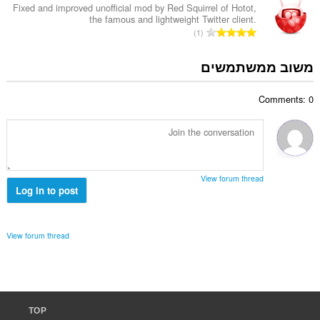
ר
Fixed and improved unofficial mod by Red Squirrel of Hotot,
ג
the famous and lightweight Twitter client.
ד
י
מ
1
י
ם
ס
ר
:
פ
משוב ממשתמשים
ו
ר
ג
ד
י
Comments: 0
י
ם
ר
:
ו
ג
י
ם
View forum thread
:
Log in to post
View forum thread
TOP