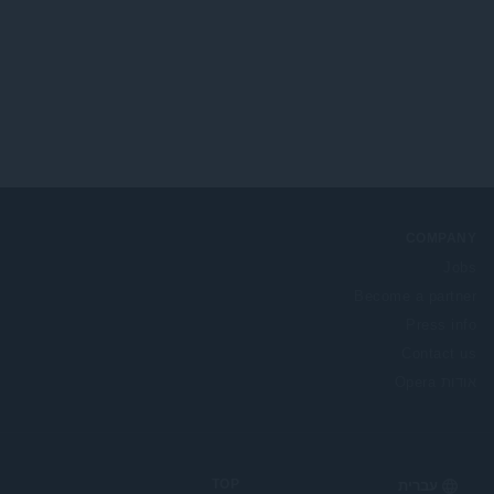
COMPANY
Jobs
Become a partner
Press info
Contact us
אודות Opera
TOP
Select