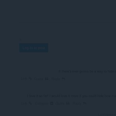
Log in to post
if there's ever gonna be a way to hide 
Link
Quote
Reply
I love it so far! I would love it more if you could hide how
Link
Collapse
Quote
Reply
LordVerm