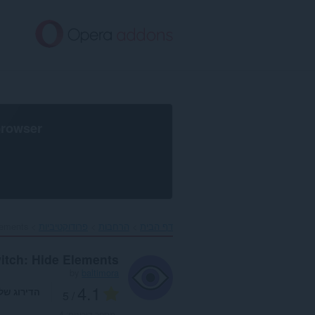
לג
תוכן
עיקרי
browser
דף הבית
הרחבות
פרודוקטיביות
ements‎
itch: Hide Elements
by
baltimora
4.1
הדירוג של
/ 5
מספר דירוגים:
4