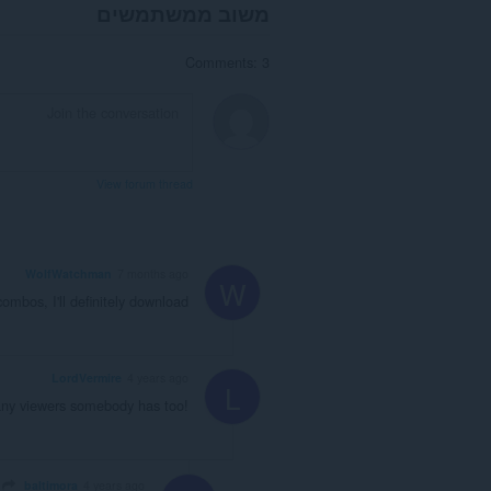
משוב ממשתמשים
Comments: 3
View forum thread
WolfWatchman
7 months ago
W
combos, I'll definitely download
LordVermire
4 years ago
L
 many viewers somebody has too!
ire
baltimora
4 years ago