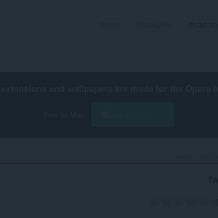
הרחבות
Wallpapers
פיתוח
extensions and wallpapers are made for the
Opera 
הורד את Opera
Free for Mac
Twitch: Hide El
Tw
ך