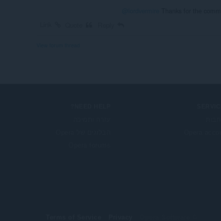
@lordvermire
Thanks for the comme
Link
Quote
Reply
View forum thread
NEED HELP?
SERVIC
בות
עזרה ותמיכה
Opera acco
הבלוגים של Opera
Opera forums
Terms of Service
Privacy
© Opera Software