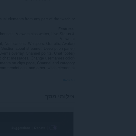
sual elements from any part of the twitch.tv
Features:
annels, Viewers also watch, Live Status &
Viewers)
, Notifications, Whispers, Get bits, Avatar)
 Section about streamer, Description panel)
Events overlay, Channel points, Chat footer)
ted chat messages, Change usernames color)
ements on clips page, Channel and category
commendations, and other twitch elements)
הרשאות
הרחבה
צילומי מסך
זו
יכולה
לגשת
למידע
שלך
באתרי
אינטרנט
מסוימים.