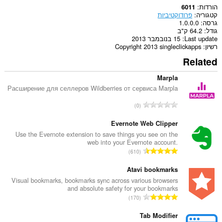
הורדות
6011
קטגוריה
פרודוקטיביות
גרסה
1.0.0.0
גודל
64.2 ק"ב
Last update
15 בנובמבר 2013
רשיון
Copyright 2013 singleclickapps
Related
Marpla
Расширение для селлеров Wildberries от сервиса Marpla
מ
0
ס
פ
Evernote Web Clipper
ר
Use the Evernote extension to save things you see on the
web into your Evernote account.
ד
מ
610
י
ס
ר
פ
Atavi bookmarks
ו
ר
Visual bookmarks, bookmarks sync across various browsers
ג
and absolute safety for your bookmarks
ד
י
מ
170
י
ם
ס
ר
:
פ
Tab Modifier
ו