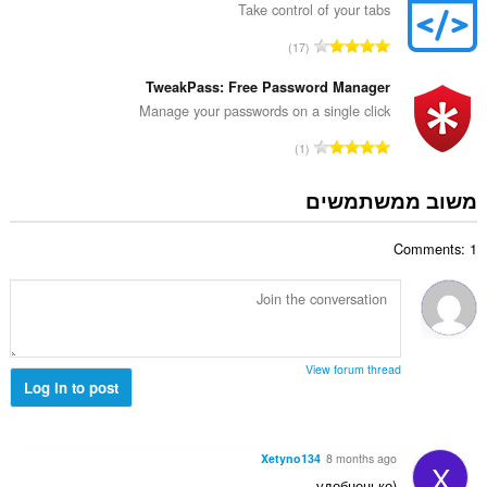
ר
Take control of your tabs
ג
ד
י
מ
17
י
ם
ס
ר
:
פ
TweakPass: Free Password Manager
ו
ר
Manage your passwords on a single click
ג
ד
י
מ
1
י
ם
ס
ר
:
פ
משוב ממשתמשים
ו
ר
ג
ד
י
Comments: 1
י
ם
ר
:
ו
ג
י
ם
View forum thread
:
Log in to post
Xetyno134
8 months ago
X
удобненько)