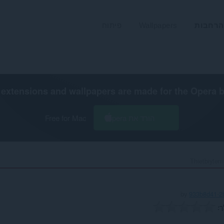
הרחבות
Wallpapers
פיתוח
extensions and wallpapers are made for the
Opera 
הורד את Opera
Free for Mac
Thietbiytem
by
933b8d41-2
ך