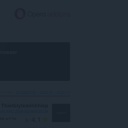
לג
תוכן
עיקרי
browser
דף הבית
הרחבות
פרודוקטיביות
inhhiep‎
Thietbiyteminhhiep
b43-4397-89d4-42cde3338724
4.1
הדירוג של
/ 5
מספר דירוגים:
1