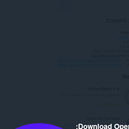
אודות ה
1738
מוזיקה
0.2
42
23 בדצמבר 2024
Las
Copyright 2024 james-f
https://webextension.org/listing/youtube-tools.html?theater
א
https://webextension.org/listing/youtube-tools.html?theater
Re
Online Radio X-at
Free Online Internet Radio Stations
מ
11
ס
פ
Lyrics for YouTube
ר
Download Oper
A player button to load embedded
ד
lyrics of the current track in YouTube