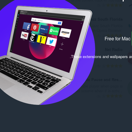
י
מ
3
ר
ס
ו
פ
Smooth Jazz South Florida
ג
ר
Listen Smooth Jazz South Florida
י
ד
Radio with Opera Browser.
ם
י
מ
1
Free for Mac
:
ר
ס
ו
פ
Net Radio
ג
ר
.
These extensions and wallpapers a
י
ד
ם
י
מ
16
:
ר
ס
ו
פ
YouTube™ auto Pause and Resume
ג
ר
Pause YouTube player when page is
י
ד
hidden and resume when it is activ...
ם
י
מ
6
:
ר
ס
ו
פ
ג
ר
י
ד
ם
י
:
ר