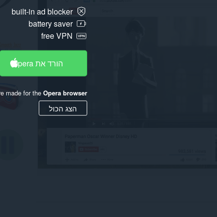
built-in ad blocker
battery saver
free VPN
הורד את Opera
re made for the
Opera browser
הצג הכול