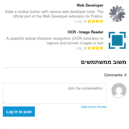
ר
:
פ
Web Developer
ו
ר
Adds a toolbar button with various web developer tools. The
ג
official port of the Web Developer extension for Firefox.
ד
י
מ
114
י
ם
ס
ר
:
פ
OCR - Image Reader
ו
ר
A powerful optical character recognition (OCR) extension to
ג
capture and convert images to text
ד
י
מ
18
י
ם
ס
ר
:
פ
משוב ממשתמשים
ו
ר
ג
ד
י
Comments: 0
י
ם
ר
:
ו
ג
י
ם
View forum thread
:
Log in to post