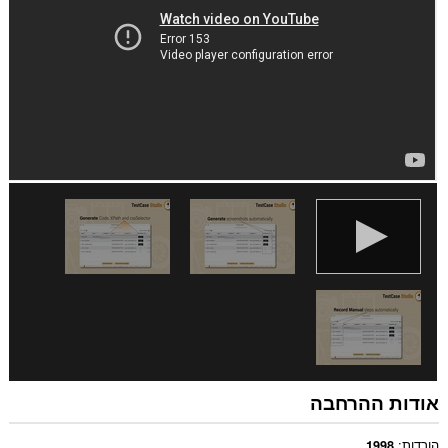
This
extension
can
create
rich
notifications
and
display
them
to
you
in
the
system
tray.
הרחבה
זו
יכולה
לגשת
ללשוניות
ולפעילות
הגלישה
שלך.
אודות ההרחבה
הורדות
1998