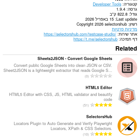
קטגוריה
Developer Tools
גרסה
1.9.4
גודל
822.8 ק"ב
Last update
15 באפריל 2026
רשיון
Copyright 2026 selectorshub
מדיניות פרטיות
אתר שירות
https://selectorshub.com/testcase-studio/
דף תמיכה
https://t.me/selectorshub
Related
Sheets2JSON - Convert Google Sheets
Convert public Google Sheets into clean JSON or CSV.
Sheet2JSON is a lightweight extractor that reads Google S...
מ
0
ס
פ
HTML5 Editor
ר
HTML5 Editor with CSS, JS, HTML validator and beautify
code
ד
מ
51
י
ס
ר
פ
SelectorsHub
ו
ר
Locators Plugin to Auto Generate and Verify Playwright
ג
Locators, XPath & CSS Selectors.
ד
י
מ
10
י
ם
ס