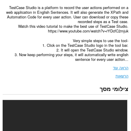
TestCase Studio is a platform to record the user actions performed on a
web application in English Sentences. It will also generate the XPath and
Automation Code for every user action. User can download or copy these
recorded steps as a Test case.
Watch this video tutorial to make the best use of TestCase Studio.
https://www.youtube.com/watch?v=rYDcfC2mjuk
Very simple steps to use the tool-
1. Click on the TestCase Studio logo in the tool bar.
2. It will open the TestCase Studio window.
3. Now keep performing your steps, it will automatically write english
sentence for every user action...
הראה עוד
הרשאות
צילומי מסך
הרחבה
זו
יכולה
לגשת
למידע
שלך
בכל
אתרי
האינטרנט.