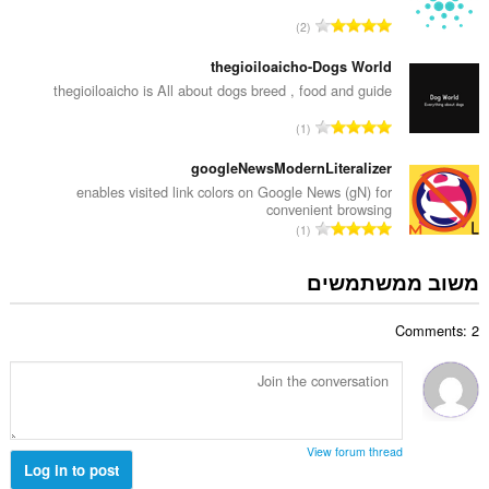
ד
י
מ
2
י
ם
ס
ר
:
פ
thegioiloaicho-Dogs World
ו
ר
thegioiloaicho is All about dogs breed , food and guide
ג
ד
י
מ
1
י
ם
ס
ר
:
פ
googleNewsModernLiteralizer
ו
ר
enables visited link colors on Google News (gN) for
ג
convenient browsing
ד
י
מ
1
י
ם
ס
ר
:
פ
משוב ממשתמשים
ו
ר
ג
ד
י
Comments: 2
י
ם
ר
:
ו
ג
י
ם
View forum thread
:
Log in to post