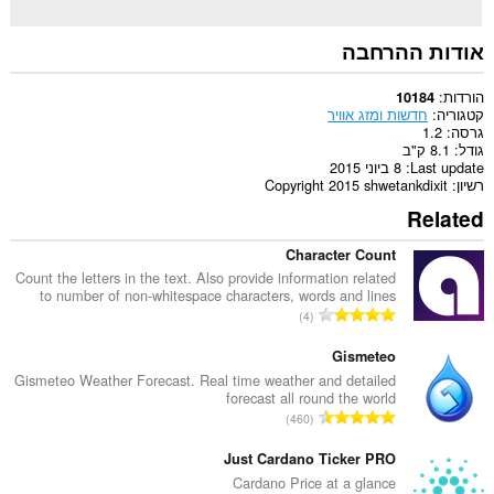
אודות ההרחבה
הורדות
10184
קטגוריה
חדשות ומזג אוויר
גרסה
1.2
גודל
8.1 ק"ב
Last update
8 ביוני 2015
רשיון
Copyright 2015 shwetankdixit
Related
Character Count
Count the letters in the text. Also provide information related
to number of non-whitespace characters, words and lines
מ
4
ס
פ
Gismeteo
ר
Gismeteo Weather Forecast. Real time weather and detailed
forecast all round the world
ד
מ
460
י
ס
ר
פ
Just Cardano Ticker PRO
ו
ר
Cardano Price at a glance
ג