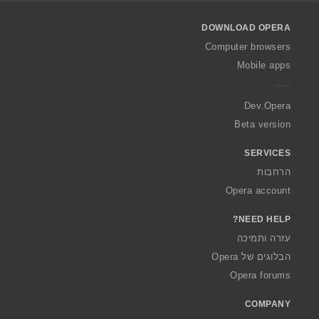
l
o
DOWNLOAD OPERA
w
O
Computer browsers
p
Mobile apps
e
r
a
Dev.Opera
Beta version
SERVICES
הרחבות
Opera account
NEED HELP?
עזרה ותמיכה
הבלוגים של Opera
Opera forums
COMPANY