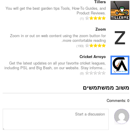
פ
Tillers
ו
ר
You will get the best garden tips Tools, How-To Guides, and
ג
Product Reviews.
ד
י
מ
1
י
ם
ס
ר
:
פ
Zoom
ו
ר
Zoom in or out on web content using the zoom button for
ג
more comfortable reading.
ד
י
מ
193
י
ם
ס
ר
:
פ
Cricket Arroyo
ו
ר
Get the latest updates on all your favorite cricket leagues,
ג
including PSL and Big Bash, on our website. Stay informe...
ד
י
מ
0
י
ם
ס
ר
:
פ
משוב ממשתמשים
ו
ר
ג
ד
י
Comments: 0
י
ם
ר
:
ו
ג
י
ם