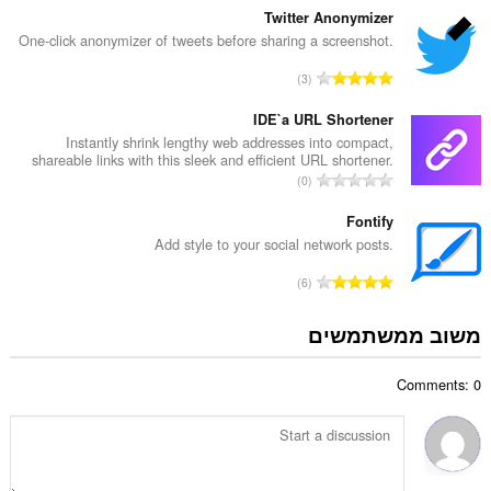
ר
פ
Twitter Anonymizer
ו
ר
One-click anonymizer of tweets before sharing a screenshot.
ג
ד
י
מ
3
י
ם
ס
ר
:
פ
IDE`a URL Shortener
ו
ר
Instantly shrink lengthy web addresses into compact,
ג
shareable links with this sleek and efficient URL shortener.
ד
י
מ
0
י
ם
ס
ר
:
פ
Fontify
ו
ר
Add style to your social network posts.
ג
ד
י
מ
6
י
ם
ס
ר
:
פ
משוב ממשתמשים
ו
ר
ג
ד
י
Comments: 0
י
ם
ר
:
ו
ג
י