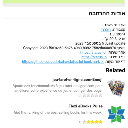
אודות ההרחבה
הורדות
1625
קטגוריה
חברתי
גרסה
1.3
גודל
20.8 ק"ב
Last update
5 בספטמבר 2023
רשיון
Copyright 2023 f5c94c52-6b76-49b0-b082-7582d0600976
אתר שירות
https://status.lol
דף תמיכה
https://status.lol
דף קוד מקור
https://github.com/edizbaha/status.lol-bookmarklet
Related
jeu-tarot-en-ligne.com•Emoji
Ajoute des fonctionnalités à jeu-tarot-en-ligne.com pour
améliorer votre expérience de jeu et corriger des bugs.
מ
0
ס
פ
Flexi eBooks Pulse
ר
Get the ranking of the best selling books for this week.
ד
מ
1
י
ס