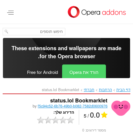
לג
תוכן
עיקרי
These extensions and wallpapers are made
.
for the
Opera browser
הורד את Opera
Free for Android
דף הבית
הרחבות
חברתי
status.lol Bookmarklet‎
status.lol Bookmarklet
by
f5c94c52-6b76-49b0-b082-7582d0600976
0.0
הדירוג שלך
/ 5
מספר דירוגים:
0