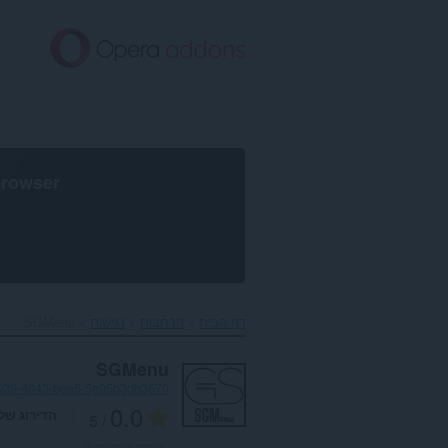
לג
תוכן
עיקרי
browser
דף הבית
הרחבות
נגישות
SGMenu‎
SGMenu
039-4043-bee5-5a95b3db3670
0.0
הדירוג של
/ 5
מספר דירוגים:
0