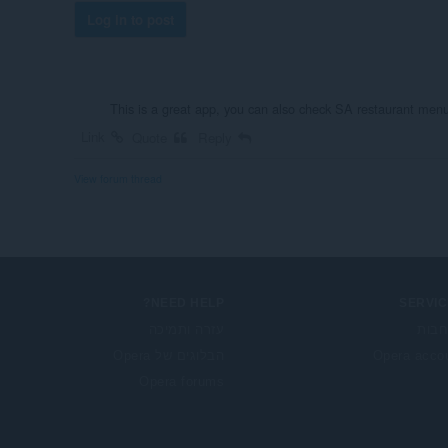
Log in to post
This is a great app, you can also check SA restaurant me
Link
Quote
Reply
View forum thread
NEED HELP?
SERVIC
בות
עזרה ותמיכה
Opera acco
הבלוגים של Opera
Opera forums