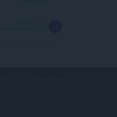
View forum thread
Jader43
2 years ago
J
nu on
https://menunprice.co.za/
.
ES
DOWNLOAD OPERA
Computer browsers
הרח
unt
Mobile apps
Dev.Opera
Beta version