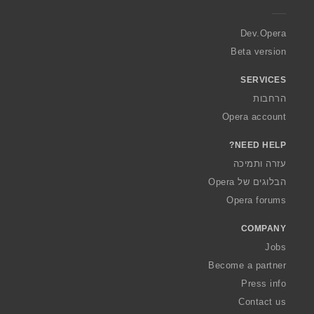
e
r
a
Dev.Opera
Beta version
SERVICES
הרחבות
Opera account
NEED HELP?
עזרה ותמיכה
הבלוגים של Opera
Opera forums
COMPANY
Jobs
Become a partner
Press info
Contact us