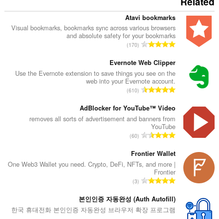
Related
Atavi bookmarks
Visual bookmarks, bookmarks sync across various browsers
and absolute safety for your bookmarks
מ
170
ס
פ
Evernote Web Clipper
ר
Use the Evernote extension to save things you see on the
web into your Evernote account.
ד
מ
610
י
ס
ר
פ
AdBlocker for YouTube™ Video
ו
ר
removes all sorts of advertisement and banners from
ג
YouTube
ד
י
מ
60
י
ם
ס
ר
:
פ
Frontier Wallet
ו
ר
One Web3 Wallet you need. Crypto, DeFi, NFTs, and more |
ג
Frontier
ד
י
מ
3
י
ם
ס
ר
:
פ
본인인증 자동완성 (Auth Autofill)
ו
ר
한국 휴대전화 본인인증 자동완성 브라우저 확장 프로그램
ג