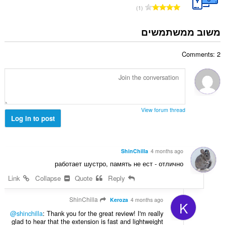
ד
י
מ
1
י
ם
ס
ר
:
פ
משוב ממשתמשים
ו
ר
ג
ד
י
Comments: 2
י
ם
ר
:
ו
ג
י
ם
View forum thread
:
Log in to post
ShinChilla
4 months ago
работает шустро, память не ест - отлично
Link
Collapse
Quote
Reply
ShinChilla
Keroza
4 months ago
K
@shinchilla
: Thank you for the great review! I'm really
glad to hear that the extension is fast and lightweight