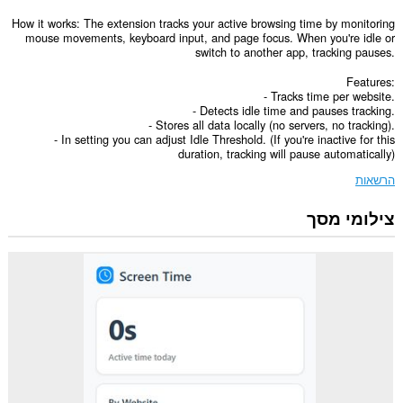
How it works: The extension tracks your active browsing time by monitoring
mouse movements, keyboard input, and page focus. When you're idle or
switch to another app, tracking pauses.
Features:
- Tracks time per website.
- Detects idle time and pauses tracking.
- Stores all data locally (no servers, no tracking).
- In setting you can adjust Idle Threshold. (If you're inactive for this
duration, tracking will pause automatically)
הרשאות
צילומי מסך
הרחבה
זו
יכולה
לגשת
למידע
שלך
בכל
אתרי
האינטרנט.