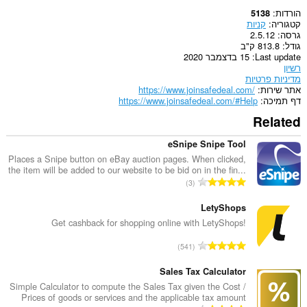
הורדות
5138
קטגוריה
קניות
גרסה
2.5.12
גודל
813.8 ק"ב
Last update
15 בדצמבר 2020
רשיון
מדיניות פרטיות
אתר שירות
https://www.joinsafedeal.com/
דף תמיכה
https://www.joinsafedeal.com/#Help
Related
eSnipe Snipe Tool
Places a Snipe button on eBay auction pages. When clicked,
the item will be added to our website to be bid on in the fin...
מ
3
ס
פ
LetyShops
ר
Get cashback for shopping online with LetyShops!
ד
מ
541
י
ס
ר
פ
Sales Tax Calculator
ו
ר
Simple Calculator to compute the Sales Tax given the Cost /
ג
Prices of goods or services and the applicable tax amount
ד
י