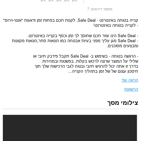
מספר דירוגים:
7
קנייה בטוחה באינטרנט - Safe Deal, לקנות חכם בפחות זמן ודאגות "אנטי-וירוס"
- לקנייה בטוחה באינטרנט!
- Safe Deal הינו עוזר חכם שחוסך לך זמן וכסף בקנייה באינטרנט.
- Safe Deal מגן עליך מפני בעיות אבטחה כמו הונאות סחר,הונאות מקוונות
ומבצעים מסוכנים.
- הרגשה בטוחה - בשימוש ב- Safe Deal תקבל פידבק חיובי או
שלילי על המוצר שרצה לרכוש בקלות, בפשטות ובמהירות.
בדרך זו אתה יכול להרגיש חיובי ובטוח לגבי הרכישות שלך תוך
חיסכון עצום של של זמן בתהליך הקנייה...
הראה עוד
הרשאות
צילומי מסך
הרחבה
זו
יכולה
לגשת
למידע
שלך
באתרי
אינטרנט