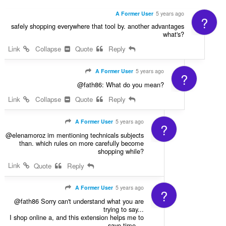
A Former User
5 years ago
?
safely shopping everywhere that tool by. another advantages
what's?
Link
Collapse
Quote
Reply
A Former User
5 years ago
?
@fath86: What do you mean?
Link
Collapse
Quote
Reply
A Former User
5 years ago
?
@elenamoroz im mentioning technicals subjects
than. which rules on more carefully become
shopping while?
Link
Quote
Reply
A Former User
5 years ago
?
@fath86 Sorry can't understand what you are
trying to say...
I shop online a, and this extension helps me to
save time....