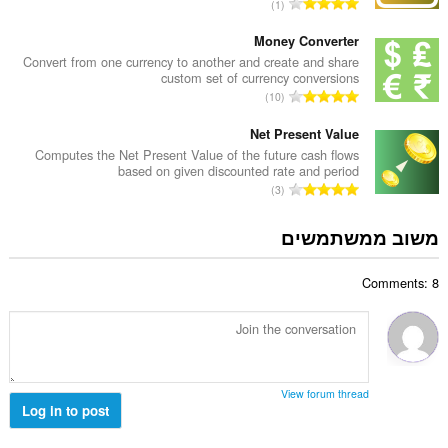
מ
1
י
ם
ס
ר
:
פ
Money Converter
ו
ר
Convert from one currency to another and create and share
ג
custom set of currency conversions
ד
י
מ
10
י
ם
ס
ר
:
פ
Net Present Value
ו
ר
Computes the Net Present Value of the future cash flows
ג
based on given discounted rate and period
ד
י
מ
3
י
ם
ס
ר
:
פ
משוב ממשתמשים
ו
ר
ג
ד
י
Comments: 8
י
ם
ר
:
ו
ג
י
ם
View forum thread
:
Log in to post