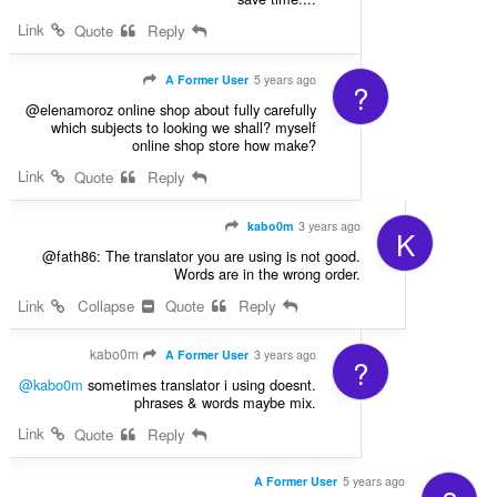
Link
Quote
Reply
A Former User
5 years ago
?
@elenamoroz online shop about fully carefully
which subjects to looking we shall? myself
online shop store how make?
Link
Quote
Reply
kabo0m
3 years ago
K
@fath86: The translator you are using is not good.
Words are in the wrong order.
Link
Collapse
Quote
Reply
kabo0m
A Former User
3 years ago
?
@kabo0m
sometimes translator i using doesnt.
phrases & words maybe mix.
Link
Quote
Reply
A Former User
5 years ago