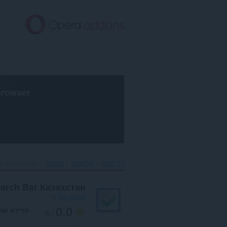
לג
תוכן
עיקרי
browser
דף הבית
הרחבות
נגישות
ar Казахстан‎
arch Bar Казахстан
by
tns-russia
0.0
הדירוג של
/ 5
מספר דירוגים:
0