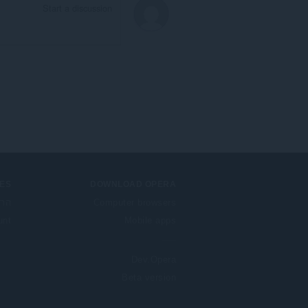
ES
DOWNLOAD OPERA
Computer browsers
הרח
unt
Mobile apps
Dev.Opera
Beta version