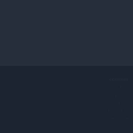
ג
י
ם
:
COMPANY
Jobs
Become a partner
Press info
Contact us
אודות Opera