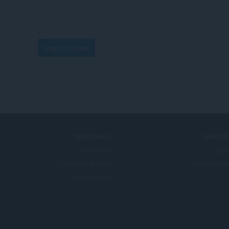
Log in to post
NEED HELP?
SERVIC
בות
עזרה ותמיכה
Opera acco
הבלוגים של Opera
Opera forums