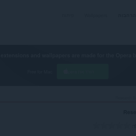
הרחבות
Wallpapers
פיתוח
extensions and wallpapers are made for the
Opera 
הורד את Opera
Free for Mac
Research B
Rese
ך