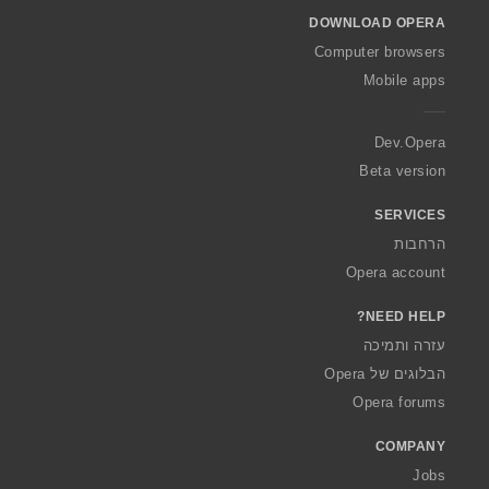
o
DOWNLOAD OPERA
w
O
Computer browsers
p
Mobile apps
e
r
a
Dev.Opera
Beta version
SERVICES
הרחבות
Opera account
NEED HELP?
עזרה ותמיכה
הבלוגים של Opera
Opera forums
COMPANY
Jobs