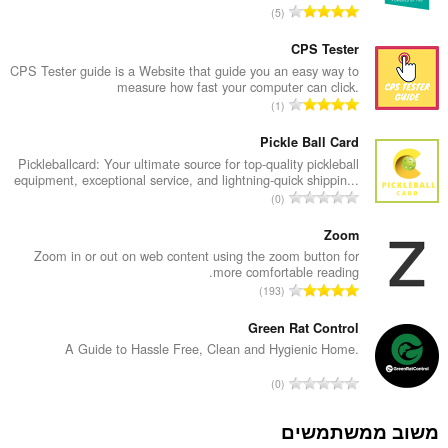
מ
5
ס
פ
CPS Tester
ר
CPS Tester guide is a Website that guide you an easy way to
measure how fast your computer can click.
ד
מ
1
י
ס
ר
פ
Pickle Ball Card
ו
ר
Pickleballcard: Your ultimate source for top-quality pickleball
ג
equipment, exceptional service, and lightning-quick shippin...
ד
י
מ
0
י
ם
ס
ר
:
פ
Zoom
ו
ר
Zoom in or out on web content using the zoom button for
ג
more comfortable reading.
ד
י
מ
193
י
ם
ס
ר
:
פ
Green Rat Control
ו
ר
A Guide to Hassle Free, Clean and Hygienic Home.
ג
ד
י
מ
0
י
ם
ס
ר
:
פ
משוב ממשתמשים
ו
ר