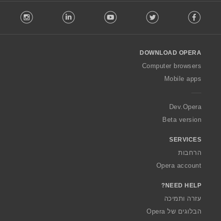
F
stagram
LinkedIn
Youtube
Twitter
Facebook
o
l
l
o
DOWNLOAD OPERA
w
O
Computer browsers
p
Mobile apps
e
r
a
Dev.Opera
Beta version
SERVICES
הרחבות
Opera account
NEED HELP?
עזרה ותמיכה
הבלוגים של Opera