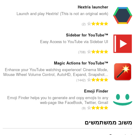
ס
פ
Hextris launcher
ר
Launch and play Hextris! (This is not an original work)
ד
מ
2
י
ס
ר
פ
Sidebar for YouTube™
ו
ר
Easy Access to YouTube via Sidebar UI
ג
ד
י
מ
708
י
ם
ס
ר
:
פ
Magic Actions for YouTube™
ו
ר
Enhance your YouTube watching experience! Cinema Mode,
ג
Mouse Wheel Volume Control, AutoHD, Expand, Snapshot...
ד
י
מ
1442
י
ם
ס
ר
:
פ
Emoji Finder
ו
ר
Emoji Finder helps you to generate and copy emojis to any
ג
web-page like FaceBook, Twitter, Gmail
ד
י
מ
9
י
ם
ס
ר
:
פ
משוב ממשתמשים
ו
ר
ג
ד
י