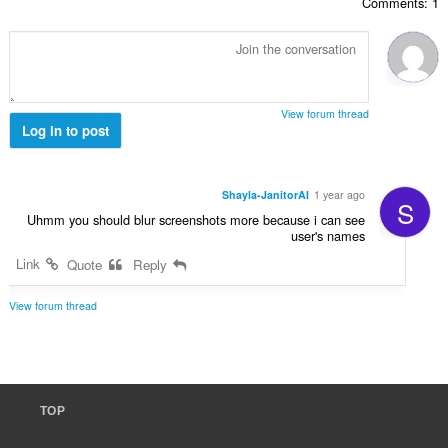
Comments: 1
י
ם
ר
:
ו
ג
י
ם
View forum thread
:
Log in to post
Shayla-JanitorAI
1 year ago
S
Uhmm you should blur screenshots more because i can see
user's names
Link
Quote
Reply
View forum thread
TOP