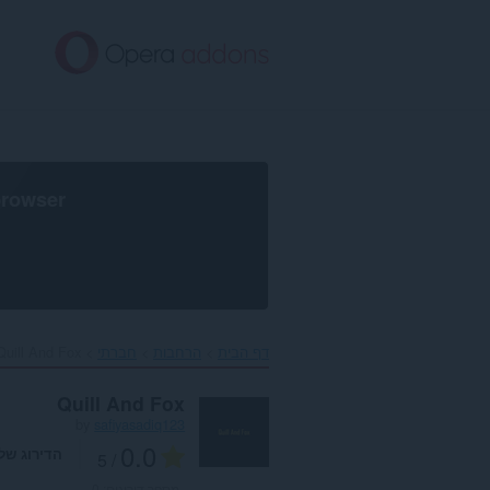
לג
תוכן
עיקרי
browser
דף הבית
הרחבות
חברתי
Quill And Fox‎
Quill And Fox
by
safiyasadiq123
0.0
הדירוג של
/ 5
מספר דירוגים:
0