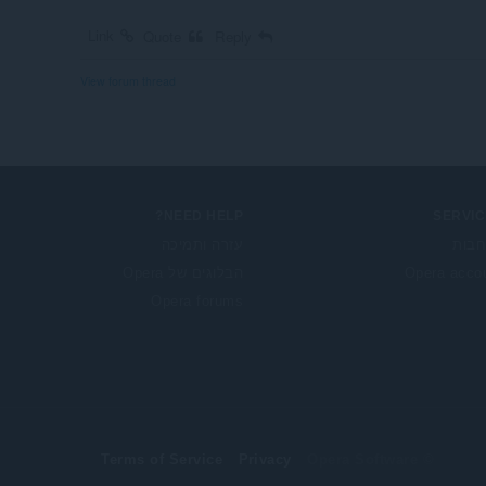
Link
Quote
Reply
View forum thread
NEED HELP?
SERVIC
בות
עזרה ותמיכה
Opera acco
הבלוגים של Opera
Opera forums
Terms of Service
Privacy
© Opera Software