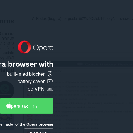
A Redux (bug fix) for gucio1007's "Quick History". It shows 
אודות
הורדות
5
קטגוריה
גרסה
.1
גודל
37.1 ק
t update
רשיון
eey
a browser with:
lated
built-in ad blocker
battery saver
free VPN
הורד את Opera
re made for the
Opera browser