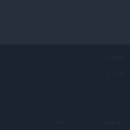
ג
י
ם
:
COMPANY
Jobs
Become a partner
Press info
Contact us
אודות Opera
TOP
Select
your