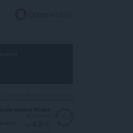
לג
תוכן
עיקרי
browser
דף הבית
הרחבות
נגישות
History Redux‎
Quick History Redux
by
maccabeey
4.2
הדירוג של
/ 5
מספר דירוגים:
4