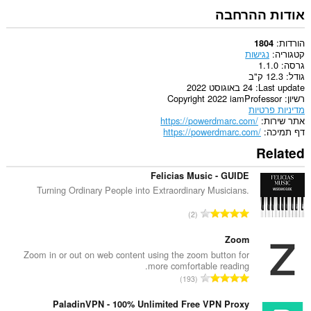
אודות ההרחבה
הורדות
1804
קטגוריה
נגישות
גרסה
1.1.0
גודל
12.3 ק"ב
Last update
24 באוגוסט 2022
רשיון
Copyright 2022 iamProfessor
מדיניות פרטיות
אתר שירות
https://powerdmarc.com/
דף תמיכה
https://powerdmarc.com/
Related
Felicias Music - GUIDE
Turning Ordinary People into Extraordinary Musicians.
מ
2
ס
פ
Zoom
ר
Zoom in or out on web content using the zoom button for
more comfortable reading.
ד
מ
193
י
ס
ר
פ
PaladinVPN - 100% Unlimited Free VPN Proxy
ו