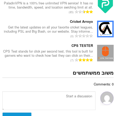
ר
PaladinVPN is a 100% free unlimited VPN service! It has no
ג
time, bandwidth, speed, and location swiching limit at all.
ד
י
מ
85
י
ם
ס
ר
:
פ
Cricket Arroyo
ו
ר
Get the latest updates on all your favorite cricket leagues,
ג
including PSL and Big Bash, on our website. Stay informe...
ד
י
מ
0
י
ם
ס
ר
:
פ
CPS TESTER
ו
ר
CPS Test stands for click per second test, this tool is built for
ג
gamers who want to check how fast they can click on their...
ד
י
מ
7
י
ם
ס
ר
:
פ
משוב ממשתמשים
ו
ר
ג
ד
י
Comments: 0
י
ם
ר
:
ו
ג
י
ם