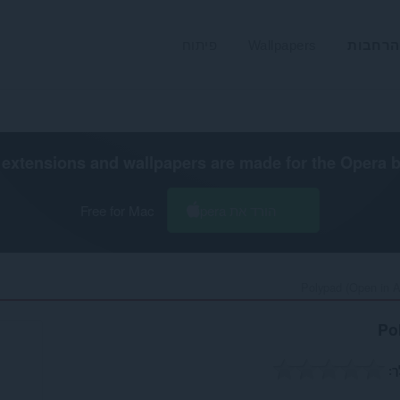
הרחבות
Wallpapers
פיתוח
extensions and wallpapers are made for the
Opera 
הורד את Opera
Free for Mac
Polypad (Open in A
Po
ך