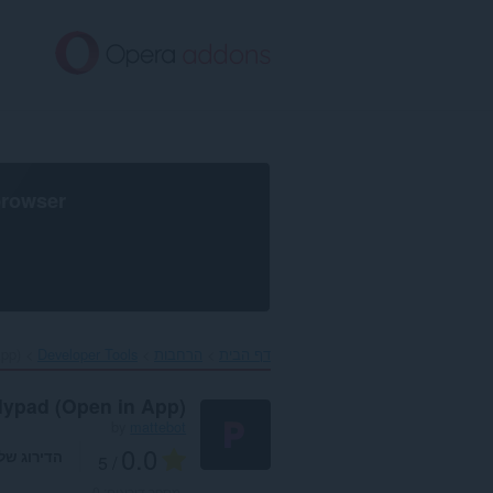
לג
תוכן
עיקרי
browser
דף הבית
הרחבות
Developer Tools
pp)‎
lypad (Open in App)
by
mattebot
0.0
הדירוג של
/ 5
מספר דירוגים:
0