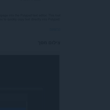
page into the Polypad text editor. This tool
u to quickly copy text directly into Polypad.
הרשאות
הרחבה
צילום מסך
זו
יכולה
לגשת
למידע
שלך
באתרי
אינטרנט
מסוימים.
הרחבה
זו
יכולה
לגשת
ללשוניות
ולפעילות
הגלישה
שלך.